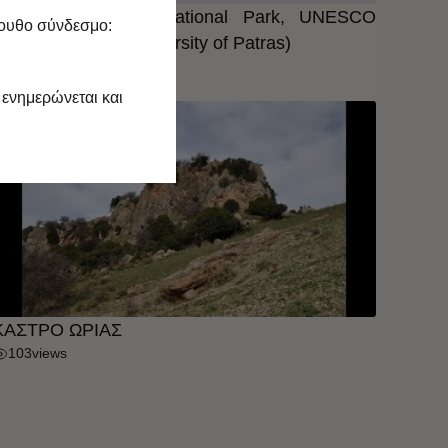
Chelmos-Vouraikos National Park, UNESCO
λουθο σύνδεσμο:
lobal Geopark (University of Patras)
798
views
 ενημερώνεται και
ΚΑΣΤΡΟ ΩΡΙΑΣ
103
views