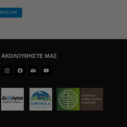
INKEDIN
ΑΚΟΛΟΥΘΉΣΤΕ ΜΑΣ
instagram
facebook2
mail
youtube