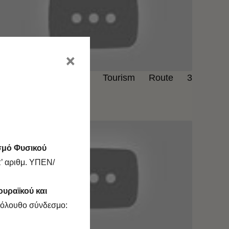
×
INHERIT Alternative Tourism Route 3
University of Patras)
181
views
σμό Φυσικού
’ αριθμ. ΥΠΕΝ/
ουραϊκού και
ακόλουθο σύνδεσμο: