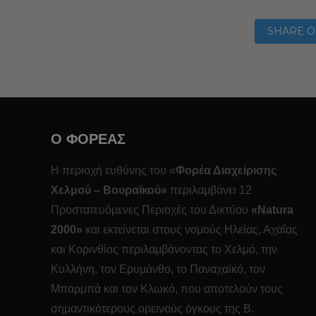
SHARE O
O ΦΟΡΕΑΣ
Η περιοχή ευθύνης του «
Φορέα Διαχείρισης
Χελμού – Βουραϊκού»
περιλαμβάνει 12
Προστατευόμενες Περιοχές του Δικτύου
«
Natura
2000»
και εκτείνεται στους νομούς Ηλείας, Αχαΐας
και Κορινθίας περιλαμβάνοντας το Χελμό, την
Κυλλήνη, τον Ερυμάνθο, το Παναχαϊκό, τον
Μπαρμπά και τον Κλωκό, που αποτελούν τους
σημαντικότερους ορεινούς όγκους της Β.