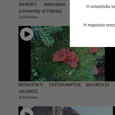
INHERIT Alternative Tourism Route 
Η ιστοσελίδα τ
(University of Patras)
242
views
Η παρούσα ιστοσε
ΜΟΝΟΠΑΤΙ ΞΕΡΟΚΑΜΠΟΣ ΒΑΛΒΟΥΣΙ 
ΧΕΛΜΟΣ
529
views