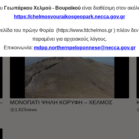
2
INHERIT Alternative Tourism Route 1
ου
Γεωπάρκου Χελμού - Βουραϊκού
είναι διαθέσιμη στον ακό
(University of Patras)
G
https://chelmosvouraikosgeopark.necca.gov.gr
216
views
λίδα του πρώην Φορέα (https://www.fdchelmos.gr ) πλέον δεν
παραμένει για αρχειακούς λόγους.
Επικοινωνία:
mdpp.northernpeloponnese@necca.gov.gr
–
ΜΟΝΟΠΑΤΙ ΨΗΛΗ ΚΟΡΥΦΗ – ΧΕΛΜΟΣ
1,623
views