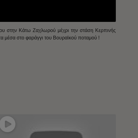
ίου στην Κάτω Ζαχλωρού μέχρι την στάση Κερπινής
α μέσα στο φαράγγι του Βουραϊκού ποταμού !