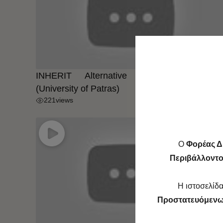
INHERIT Alternative Tourism Route 
(University of Patras)
221
views
O
Φορέας Δ
Περιβάλλοντος
Η ιστοσελίδα
Προστατευόμενω