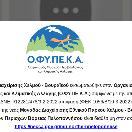
6
INHERIT Alternative Tourism Route 5
(University of Patras)
(
218
views
ιαχείρισης Χελμού - Βουραϊκού
ενσωματώθηκε στον
Οργανι
 και Κλιματικής Αλλαγής (Ο.ΦΥ.ΠΕ.Κ.Α.)
σύμφωνα με την υπ
ΔΝΕΠ/12281/478/9-2-2022 απόφαση (ΦΕΚ 1056/Β/10-3-2022)
 της νέας
Μονάδας Διαχείρισης Εθνικού Πάρκου Χελμού - Β
ν Περιοχών Βόρειας Πελοποννήσου
είναι διαθέσιμη στον 
https://necca.gov.gr/mu-northernpeloponnese