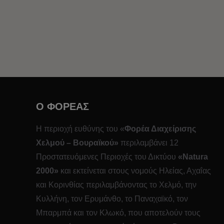
O ΦΟΡΕΑΣ
Η περιοχή ευθύνης του «
Φορέα Διαχείρισης
Χελμού – Βουραϊκού»
περιλαμβάνει 12
Προστατευόμενες Περιοχές του Δικτύου
«
Natura
2000»
και εκτείνεται στους νομούς Ηλείας, Αχαΐας
και Κορινθίας περιλαμβάνοντας το Χελμό, την
Κυλλήνη, τον Ερυμάνθο, το Παναχαϊκό, τον
Μπαρμπά και τον Κλωκό, που αποτελούν τους