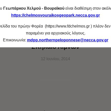
ου
Γεωπάρκου Χελμού - Βουραϊκού
είναι διαθέσιμη στον ακό
https://chelmosvouraikosgeopark.necca.gov.gr
λίδα του πρώην Φορέα (https://www.fdchelmos.gr ) πλέον δεν
παραμένει για αρχειακούς λόγους.
Επικοινωνία:
mdpp.northernpeloponnese@necca.gov.gr
Σπήλαιο Λιμνών
12 Ιουνίου, 2014