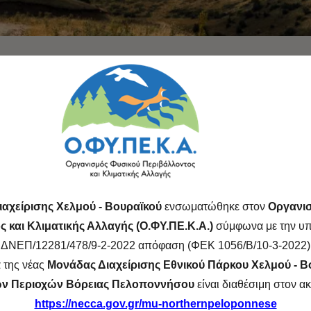
Νεραιδοράχη
6 Φεβρουαρίου, 2022
ιαχείρισης Χελμού - Βουραϊκού
ενσωματώθηκε στον
Οργανι
 και Κλιματικής Αλλαγής (Ο.ΦΥ.ΠΕ.Κ.Α.)
σύμφωνα με την υπ
ΔΝΕΠ/12281/478/9-2-2022 απόφαση (ΦΕΚ 1056/Β/10-3-2022)
Αρίσταρχος
 της νέας
Μονάδας Διαχείρισης Εθνικού Πάρκου Χελμού - Β
ν Περιοχών Βόρειας Πελοποννήσου
είναι διαθέσιμη στον 
20 Ιανουαρίου, 2015
https://necca.gov.gr/mu-northernpeloponnese