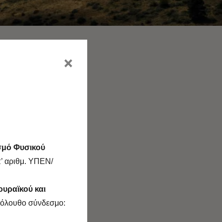
×
σμό Φυσικού
’ αριθμ. ΥΠΕΝ/
ουραϊκού και
ακόλουθο σύνδεσμο: