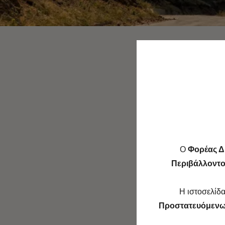
O
Φορέας Δ
Περιβάλλοντος
Η ιστοσελίδα
Προστατευόμενω