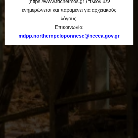
(https://www.fdchelmos.gr ) πλέον δεν
ενημερώνεται και παραμένει για αρχειακούς
λόγους.
Επικοινωνία:
mdpp.northernpeloponnese@necca.gov.gr