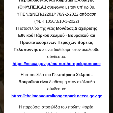
Περιβάλλοντος και Κλιματικής Αλλαγής
(Ο.ΦΥ.ΠΕ.Κ.Α.)
σύμφωνα με την υπ’ αριθμ.
ΥΠΕΝ/ΔΝΕΠ/12281/478/9-2-2022 απόφαση
(ΦΕΚ 1056/Β/10-3-2022)
Η ιστοσελίδα της νέας
Μονάδας Διαχείρισης
Εθνικού Πάρκου Χελμού - Βουραϊκού και
Προστατευόμενων Περιοχών Βόρειας
Πελοποννήσου
είναι διαθέσιμη στον ακόλουθο
σύνδεσμο:
https://necca.gov.gr/mu-northernpeloponnese
Η ιστοσελίδα του
Γεωπάρκου Χελμού -
Βουραϊκού
είναι διαθέσιμη στον ακόλουθο
σύνδεσμο:
https://chelmosvouraikosgeopark.necca.gov.gr
Η παρούσα ιστοσελίδα του πρώην Φορέα