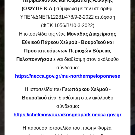
Περιβάλλοντος και Κλιματικής Αλλαγής
(Ο.ΦΥ.ΠΕ.Κ.Α.)
σύμφωνα με την υπ’ αριθμ.
ΥΠΕΝ/ΔΝΕΠ/12281/478/9-2-2022 απόφαση
(ΦΕΚ 1056/Β/10-3-2022)
Η ιστοσελίδα της νέας
Μονάδας Διαχείρισης
Εθνικού Πάρκου Χελμού - Βουραϊκού και
Προστατευόμενων Περιοχών Βόρειας
Πελοποννήσου
είναι διαθέσιμη στον ακόλουθο
σύνδεσμο:
https://necca.gov.gr/mu-northernpeloponnese
Η ιστοσελίδα του
Γεωπάρκου Χελμού -
Βουραϊκού
είναι διαθέσιμη στον ακόλουθο
σύνδεσμο:
https://chelmosvouraikosgeopark.necca.gov.gr
Η παρούσα ιστοσελίδα του πρώην Φορέα