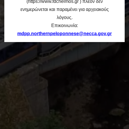
(https://www.fdchelmos.gr ) πλέον δεν
ενημερώνεται και παραμένει για αρχειακούς
λόγους.
Επικοινωνία:
mdpp.northernpeloponnese@necca.gov.gr