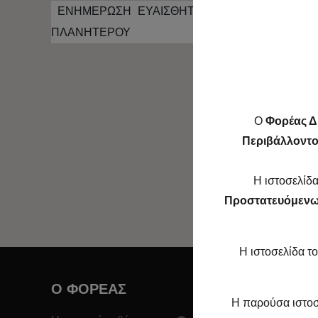
ΕΝΗΜΕΡΩΣΗ ΕΥΑΙΣΘΗΤΟΠΟΙΗΣΗ ΜΑΘΗΤΩΝ Γ
ΠΛΑΝΗΤΕΡΟΥ
O
Φορέας Δ
Περιβάλλοντος
SHARE O
Η ιστοσελίδα
Προστατευόμενω
Η ιστοσελίδα τ
O ΦΟΡΕΑΣ
Η παρούσα ιστοσε