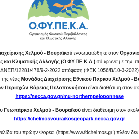
ΥΜΝΑΣΙΟΥ ΚΛΕΙΤΟΡΙΑΣ ΓΙΑ ΤΗΝ ΑΣΘΕΝΕΙΑ ΤΟΥ ΜΕ
ιαχείρισης Χελμού - Βουραϊκού
ενσωματώθηκε στον
Οργανι
 και Κλιματικής Αλλαγής (Ο.ΦΥ.ΠΕ.Κ.Α.)
σύμφωνα με την υπ
SHARE
ΔΝΕΠ/12281/478/9-2-2022 απόφαση (ΦΕΚ 1056/Β/10-3-2022)
N TWITTER
SHARE ON FACEBOOK
SHARE ON L
 της νέας
Μονάδας Διαχείρισης Εθνικού Πάρκου Χελμού - Β
ν Περιοχών Βόρειας Πελοποννήσου
είναι διαθέσιμη στον 
https://necca.gov.gr/mu-northernpeloponnese
ου
Γεωπάρκου Χελμού - Βουραϊκού
είναι διαθέσιμη στον ακό
https://chelmosvouraikosgeopark.necca.gov.gr
ΕΠΙΚΟΙΝΩΝΙΑ
λίδα του πρώην Φορέα (https://www.fdchelmos.gr ) πλέον δεν