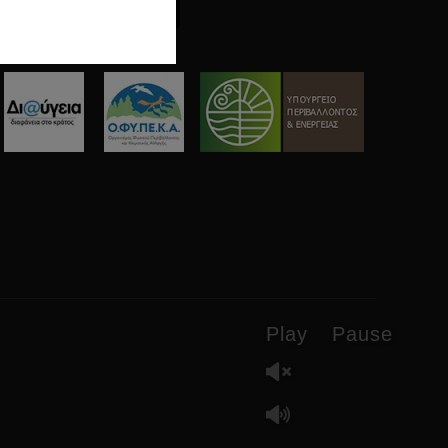
instagram
facebook2
mail
youtube
Play
Pause