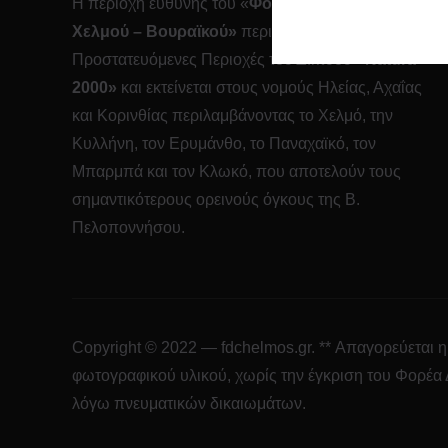
Η περιοχή ευθύνης του «
Φορέα Διαχείρισης
Χελμού – Βουραϊκού»
περιλαμβάνει 12
Προστατευόμενες Περιοχές του Δικτύου
«
Natura
2000»
και εκτείνεται στους νομούς Ηλείας, Αχαΐας
και Κορινθίας περιλαμβάνοντας το Χελμό, την
Κυλλήνη, τον Ερυμάνθο, το Παναχαϊκό, τον
Μπαρμπά και τον Κλωκό, που αποτελούν τους
σημαντικότερους ορεινούς όγκους της Β.
Πελοποννήσου.
Copyright © 2022 — fdchelmos.gr. ** Απαγορεύεται 
φωτογραφικού υλικού, χωρίς την έγκριση του Φορέα
λόγω πνευματικών δικαιωμάτων.