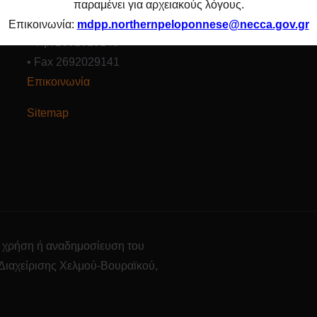
ΦΟΡΕΑΣ ΔΙΑΧΕΙΡΙΣΗΣ ΧΕΛΜΟΥ-ΒΟΥΡΑΙΚΟΥ
παραμένει για αρχειακούς λόγους.
Αγίου Αλεξίου 35, 250 01 Καλάβρυτα
Επικοινωνία:
mdpp.northernpeloponnese@necca.gov.gr
• Τηλ 2692029140
• Fax 2692029141
Επικοινωνία
Sitemap
η χρήση ή αναδημοσίευση του
 Διαχείρισης Χελμού-Βουραϊκού,