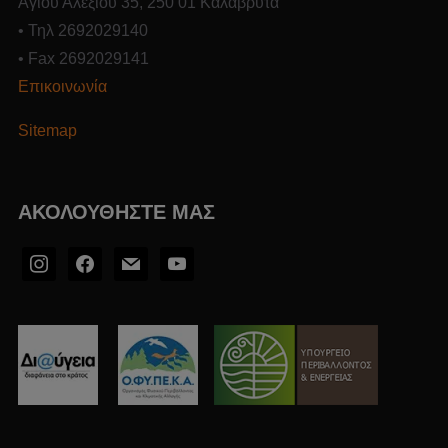
Αγίου Αλεξίου 35, 250 01 Καλάβρυτα
• Τηλ 2692029140
• Fax 2692029141
Επικοινωνία
Sitemap
ΑΚΟΛΟΥΘΉΣΤΕ ΜΑΣ
instagram
facebook2
mail
youtube