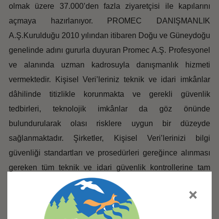
olmak üzere 37.000’den fazla ziyaretçisi ile kapılarını
açmaya hazırlanıyor. PROMEC DANIŞMANLIK
A.Ş.Kurulduğu 2010 yılından itibaren Doğu ve Güneydoğu
genelinde adını gururla duyuran Promec A.Ş. Profesyonel
ve alanında uzman kadrosuyla danışmanlık hizmeti
vermektedir. Kişisel Veri’leriniz teknik ve idari imkânlar
dâhilinde titizlikle korunmakta ve gerekli güvenlik
tedbirleri, teknolojik imkânlar da göz önünde
bulundurularak olası risklere uygun bir düzeyde
sağlanmaktadır. Şirketler, Kişisel Veri’lerinizi bilgi
güvenliği standartları ve prosedürleri gereğince alınması
gereken tüm teknik ve idari güvenlik kontrollerine tam
uygunlukla korumaktadır. Söz konusu güvenlik tedbirleri,
×
teknolojik imkânlar da göz önünde bulundurularak
muhtemel riske uygun bir düzeyde sağlanmaktadır.