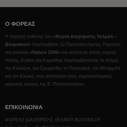
O ΦΟΡΕΑΣ
Η περιοχή ευθύνης του «
Φορέα Διαχείρισης Χελμού –
Βουραϊκού»
περιλαμβάνει 12 Προστατευόμενες Περιοχές
του Δικτύου
«
Natura
2000»
και εκτείνεται στους νομούς
Ηλείας, Αχαΐας και Κορινθίας περιλαμβάνοντας το Χελμό,
την Κυλλήνη, τον Ερυμάνθο, το Παναχαϊκό, τον Μπαρμπά
και τον Κλωκό, που αποτελούν τους σημαντικότερους
ορεινούς όγκους της Β. Πελοποννήσου.
ΕΠΙΚΟΙΝΩΝΙΑ
ΦΟΡΕΑΣ ΔΙΑΧΕΙΡΙΣΗΣ ΧΕΛΜΟΥ-ΒΟΥΡΑΙΚΟΥ