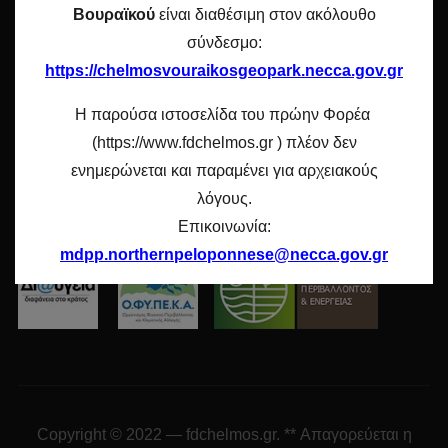
Επικοινωνία
Βουραϊκού
είναι διαθέσιμη στον ακόλουθο
σύνδεσμο:
Sitemap
https://chelmosvouraikosgeopark.necca.gov.gr
Η παρούσα ιστοσελίδα του πρώην Φορέα
ΑΚΟΛΟΥΘΉΣΤΕ ΜΑΣ
(https://www.fdchelmos.gr ) πλέον δεν
ενημερώνεται και παραμένει για αρχειακούς
instagram
facebook2
mail
youtube
λόγους.
Επικοινωνία:
mdpp.northernpeloponnese@necca.gov.gr
Copyright © 2022 — fdchelmos.gr. ** Απαγορεύεται η