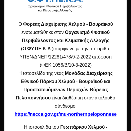
O ΦΟΡΕΑΣ
Η περιοχή ευθύνης του «
Φορέα Διαχείρισης Χελμού –
Βουραϊκού»
περιλαμβάνει 12 Προστατευόμενες Περιοχές
O
Φορέας Διαχείρισης Χελμού - Βουραϊκού
του Δικτύου
«
Natura
2000»
και εκτείνεται στους νομούς
ενσωματώθηκε στον
Οργανισμό Φυσικού
Ηλείας, Αχαΐας και Κορινθίας περιλαμβάνοντας το Χελμό,
Περιβάλλοντος και Κλιματικής Αλλαγής
την Κυλλήνη, τον Ερυμάνθο, το Παναχαϊκό, τον Μπαρμπά
(Ο.ΦΥ.ΠΕ.Κ.Α.)
σύμφωνα με την υπ’ αριθμ.
και τον Κλωκό, που αποτελούν τους σημαντικότερους
ΥΠΕΝ/ΔΝΕΠ/12281/478/9-2-2022 απόφαση
ορεινούς όγκους της Β. Πελοποννήσου.
(ΦΕΚ 1056/Β/10-3-2022)
Η ιστοσελίδα της νέας
Μονάδας Διαχείρισης
Εθνικού Πάρκου Χελμού - Βουραϊκού και
ΕΠΙΚΟΙΝΩΝΙΑ
Προστατευόμενων Περιοχών Βόρειας
Πελοποννήσου
είναι διαθέσιμη στον ακόλουθο
ΦΟΡΕΑΣ ΔΙΑΧΕΙΡΙΣΗΣ ΧΕΛΜΟΥ-ΒΟΥΡΑΙΚΟΥ
σύνδεσμο:
Αγίου Αλεξίου 35, 250 01 Καλάβρυτα
https://necca.gov.gr/mu-northernpeloponnese
• Τηλ 2692029140
• Fax 2692029141
Η ιστοσελίδα του
Γεωπάρκου Χελμού -