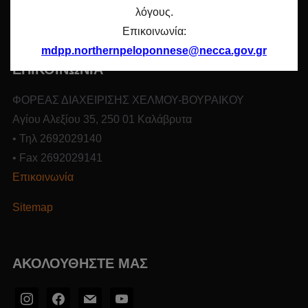
λόγους.
ορεινούς όγκους της Β. Πελοποννήσου.
Επικοινωνία:
mdpp.northernpeloponnese@necca.gov.gr
ΕΠΙΚΟΙΝΩΝΙΑ
ΦΟΡΕΑΣ ΔΙΑΧΕΙΡΙΣΗΣ ΧΕΛΜΟΥ-ΒΟΥΡΑΙΚΟΥ
Αγίου Αλεξίου 35, 250 01 Καλάβρυτα
• Τηλ 2692029140
• Fax 2692029141
Επικοινωνία
Sitemap
ΑΚΟΛΟΥΘΉΣΤΕ ΜΑΣ