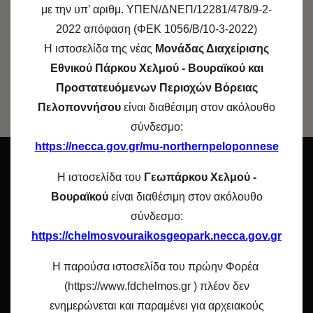
με την υπ’ αριθμ. ΥΠΕΝ/ΔΝΕΠ/12281/478/9-2-
2022 απόφαση (ΦΕΚ 1056/Β/10-3-2022)
SHARE ON FACEBOOK
Η ιστοσελίδα της νέας
Μονάδας Διαχείρισης
Εθνικού Πάρκου Χελμού - Βουραϊκού και
SHARE ON LINKEDIN
Προστατευόμενων Περιοχών Βόρειας
Πελοποννήσου
είναι διαθέσιμη στον ακόλουθο
σύνδεσμο:
https://necca.gov.gr/mu-northernpeloponnese
O ΦΟΡΕΑΣ
Η ιστοσελίδα του
Γεωπάρκου Χελμού -
Βουραϊκού
είναι διαθέσιμη στον ακόλουθο
Η περιοχή ευθύνης του «
Φορέα Διαχείρισης Χελμού –
σύνδεσμο:
Βουραϊκού»
περιλαμβάνει 12 Προστατευόμενες Περιοχές
https://chelmosvouraikosgeopark.necca.gov.gr
του Δικτύου
«
Natura
2000»
και εκτείνεται στους νομούς
Η παρούσα ιστοσελίδα του πρώην Φορέα
Ηλείας, Αχαΐας και Κορινθίας περιλαμβάνοντας το Χελμό,
(https://www.fdchelmos.gr ) πλέον δεν
την Κυλλήνη, τον Ερυμάνθο, το Παναχαϊκό, τον Μπαρμπά
ενημερώνεται και παραμένει για αρχειακούς
και τον Κλωκό, που αποτελούν τους σημαντικότερους