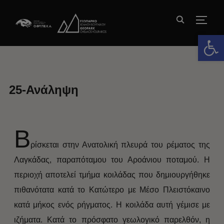
TOGG
Ανοίξτε 
25-Ανάληψη
Β
ρίσκεται στην Ανατολική πλευρά του ρέματος της
Λαγκάδας, παραπόταμου του Αροάνιου ποταμού. Η
περιοχή αποτελεί τμήμα κοιλάδας που δημιουργήθηκε
πιθανότατα κατά το Κατώτερο με Μέσο Πλειστόκαινο
κατά μήκος ενός ρήγματος. Η κοιλάδα αυτή γέμισε με
ιζήματα. Κατά το πρόσφατο γεωλογικό παρελθόν, η