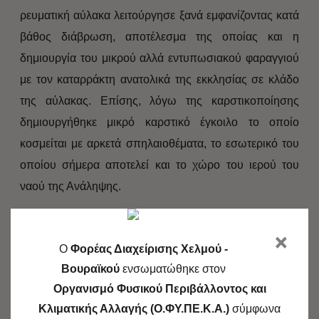
ρευματική αύλακα λειτούργησε ξανά εμφανίζοντας κατά
βάθος διάβρωση, αποτέλεσμα της οποίας και η
δημιουργία του μικρού αλλά εντυπωσιακού φαραγγιού
με τον καταρράκτη ανατολικά της εκκλησίας σε κλάδο
της αύλακας. Επίσης, λόγω της καρστικοποίησης
δημιουργήθηκε μικρό καρστικό έγκοιλο το οποίο
κοσμείται με αρκετά σπηλαιοθέματα, το εσωτερικό του
οποίου σήμερα αποτελεί και το χώρο του ιερού του
ναού της Ανάληψης.
×
O
Φορέας Διαχείρισης Χελμού -
Βουραϊκού
ενσωματώθηκε στον
SHARE
Οργανισμό Φυσικού Περιβάλλοντος και
Κλιματικής Αλλαγής (Ο.ΦΥ.ΠΕ.Κ.Α.)
σύμφωνα
SHARE ON TWITTER