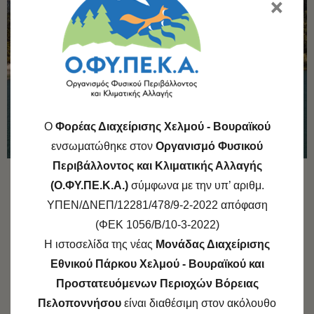
×
O
Φορέας Διαχείρισης Χελμού - Βουραϊκού
ενσωματώθηκε στον
Οργανισμό Φυσικού
Περιβάλλοντος και Κλιματικής Αλλαγής
(Ο.ΦΥ.ΠΕ.Κ.Α.)
σύμφωνα με την υπ’ αριθμ.
ΥΠΕΝ/ΔΝΕΠ/12281/478/9-2-2022 απόφαση
(ΦΕΚ 1056/Β/10-3-2022)
SHARE
Η ιστοσελίδα της νέας
Μονάδας Διαχείρισης
Εθνικού Πάρκου Χελμού - Βουραϊκού και
SHARE ON TWITTER
Προστατευόμενων Περιοχών Βόρειας
Πελοποννήσου
είναι διαθέσιμη στον ακόλουθο
SHARE ON FACEBOOK