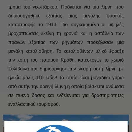
τμήμα του γεωπάρκου. Πρόκειται για μια λίμνη που
δημιουργήθηκε εξαιτίας μιας μεγάλης φυσικής
καταστροφής το 1913. Πιο συγκεκριμένα οι υψηλές
βροχοπτώσεις εκείνη τη χρονιά και η αστάθεια των
πρανών εξαιτίας των ρηγμάτων προκάλεσαν μια
μεγάλη κατολίσθηση. Το κατολισθένων υλικό έφραξε
την κοίτη του ποταμού Κράθη, κατέστρεψε το χωριό
Συλίβαινα και δημιούργησε την νεαρή αυτή λίμνη με
ηλικία μόλις 110 ετών! Το τοπίο είναι μοναδικό γύρω
από αυτήν την ορεινή λίμνη η οποία βρίσκεται ανάμεσα
σε πυκνό δάσος και ενδείκνυται για δραστηριότητες
εναλλακτικού τουρισμού.