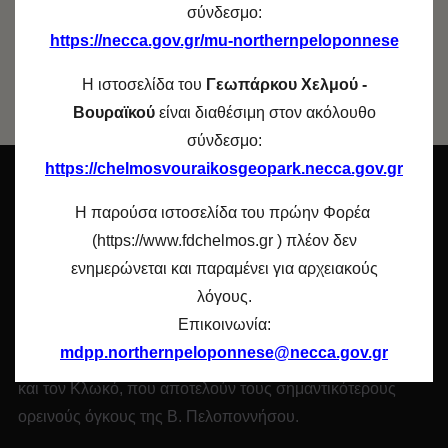
σύνδεσμο:
https://necca.gov.gr/mu-northernpeloponnese
SHARE ON LINKEDIN
Η ιστοσελίδα του
Γεωπάρκου Χελμού -
Βουραϊκού
είναι διαθέσιμη στον ακόλουθο
σύνδεσμο:
https://chelmosvouraikosgeopark.necca.gov.gr
O ΦΟΡΕΑΣ
Η παρούσα ιστοσελίδα του πρώην Φορέα
(https://www.fdchelmos.gr ) πλέον δεν
Η περιοχή ευθύνης του «
Φορέα Διαχείρισης Χελμού –
ενημερώνεται και παραμένει για αρχειακούς
Βουραϊκού»
περιλαμβάνει 12 Προστατευόμενες Περιοχές
λόγους.
του Δικτύου
«
Natura
2000»
και εκτείνεται στους νομούς
Επικοινωνία:
Ηλείας, Αχαΐας και Κορινθίας περιλαμβάνοντας το Χελμό,
mdpp.northernpeloponnese@necca.gov.gr
την Κυλλήνη, τον Ερυμάνθο, το Παναχαϊκό, τον Μπαρμπά
και τον Κλωκό, που αποτελούν τους σημαντικότερους
ορεινούς όγκους της Β. Πελοποννήσου.