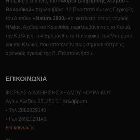
Η περιοχή ευθύνης του «
Φορέα Διαχείρισης Χελμού –
Βουραϊκού»
περιλαμβάνει 12 Προστατευόμενες Περιοχές
του Δικτύου
«
Natura
2000»
και εκτείνεται στους νομούς
Ηλείας, Αχαΐας και Κορινθίας περιλαμβάνοντας το Χελμό,
την Κυλλήνη, τον Ερυμάνθο, το Παναχαϊκό, τον Μπαρμπά
και τον Κλωκό, που αποτελούν τους σημαντικότερους
ορεινούς όγκους της Β. Πελοποννήσου.
ΕΠΙΚΟΙΝΩΝΙΑ
ΦΟΡΕΑΣ ΔΙΑΧΕΙΡΙΣΗΣ ΧΕΛΜΟΥ-ΒΟΥΡΑΙΚΟΥ
Αγίου Αλεξίου 35, 250 01 Καλάβρυτα
• Τηλ 2692029140
• Fax 2692029141
Επικοινωνία