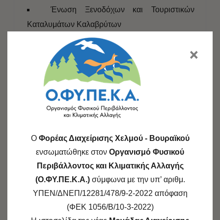
Ένωση Ξενοδόχων και Τουριστικών
Καταλυμάτων Καλαβρύτων
Περιφέρεια Δυτικής Ελλάδας
×
Περιφερειακό Ταμείο Ανάπτυξης της
Περιφέρειας Δυτικής Ελλάδας
ΑΧΑΪΑ – ΑΝΑΠΤΥΞΙΑΚΗ Α.Ε.
Α.Ε. Χιονοδρομικό Κέντρο Καλαβρύτων
Δημοτική Κοινωφελής Επιχείρηση
Καλαβρύτων – Σπήλαιο Λιμνών Καστριών
O
Φορέας Διαχείρισης Χελμού - Βουραϊκού
Κέντρο Περιβαλλοντικής Εκπαίδευσης
ενσωματώθηκε στον
Οργανισμό Φυσικού
Κλειτορίας – Ακράτας
Περιβάλλοντος και Κλιματικής Αλλαγής
Σύλλογος Ορειβασίας Χιονοδρομίας
(Ο.ΦΥ.ΠΕ.Κ.Α.)
σύμφωνα με την υπ’ αριθμ.
Αναρρίχησης και Προστασίας Περιβάλλοντος
ΥΠΕΝ/ΔΝΕΠ/12281/478/9-2-2022 απόφαση
Καλαβρύτων.
(ΦΕΚ 1056/Β/10-3-2022)
Ναυτικός Αθλητικός Όμιλος Δάφνης και ο