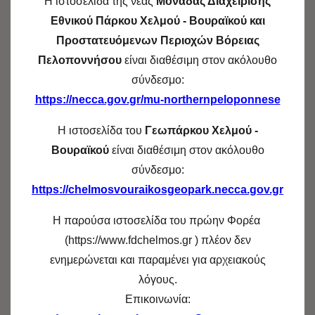
Η ιστοσελίδα της νέας
Μονάδας Διαχείρισης
Σύλλογος Δαφναίων
Εθνικού Πάρκου Χελμού - Βουραϊκού και
Σκακιστικός Επιμορφωτικός Όμιλος
Προστατευόμενων Περιοχών Βόρειας
Καλαβρύτων Επαρχίας
Πελοποννήσου
είναι διαθέσιμη στον ακόλουθο
Ένωση Θυμάτων Καλαβρυτινού
σύνδεσμο:
https://necca.gov.gr/mu-northernpeloponnese
Ολοκαυτώματος
Μουσείο Καλαβρυτινού Ολοκαυτώματος
Η ιστοσελίδα του
Γεωπάρκου Χελμού -
Πολιτιστικός Σύλλογος Καλαβρύτων
Βουραϊκού
είναι διαθέσιμη στον ακόλουθο
Σύλλογος Παϊων
σύνδεσμο:
Εκπολιτιστικός-Φυσιολατρικός Σύλλογος
https://chelmosvouraikosgeopark.necca.gov.gr
Κάτω Βλασίας Καλαβρύτων «Ο Άγιος Βλάσιος
Η παρούσα ιστοσελίδα του πρώην Φορέα
Αγροτικός Πολιτιστικός Σύλλογος Μανεσίου
(https://www.fdchelmos.gr ) πλέον δεν
Καλαβρύτων
ενημερώνεται και παραμένει για αρχειακούς
Σύλλογος των απανταχού Ορθολιθιωτών «Η
λόγους.
Αγία Παρασκευή
Επικοινωνία:
Πολιτιστικός Σύλλογος Κλειτορίας