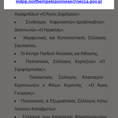
mdpp.northernpeloponnese@necca.gov.gr
Πολιτιστικός – Εξωραϊστικός Σύλλογος
Αγραμπέλων «Ο Άγιος Δημήτριος»
Σύνδεσμος Καμενιανιτών-Δροβολοβιτών-
Δεσινιωτών «Ο Ηρακλής»,
Μορφωτικός και Εκπολιτιστικός Σύλλογος
Σκεπαστού,
Το Κέντρο Παιδιού Νεολαίας και Άθλησης,
Πολιτιστικός Σύλλογος Κερτεζιτών «Ο
Στριφτόμπολας»,
Πολιτιστικός Σύλλογος Απανταχού
Κερπινιωτών κ Φίλων Κερπινής «Ο Άγιος
Γεώργιος»
Πολιτιστικός & Εξωραϊστικός Σύλλογος Κάτω
Λουσών-Καλαβρύτων
Σύλλογος των Απανταχού Φλαμπουριωτών