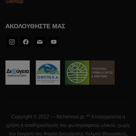
Sitemap
ΑΚΟΛΟΥΘΉΣΤΕ ΜΑΣ
Copyright © 2022 — fdchelmos.gr. ** Απαγορεύεται η
χρήση ή αναδημοσίευση του φωτογραφικού υλικού, χωρίς
την έγκριση του Φορέα Διαχείρισης Χελμού-Βουραϊκού,